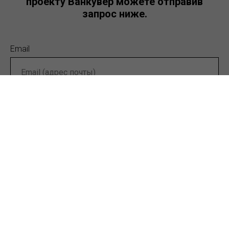
проекту Ванкувер можете отправив
запрос ниже.
Email
Имя
Телефон
Ваш запрос