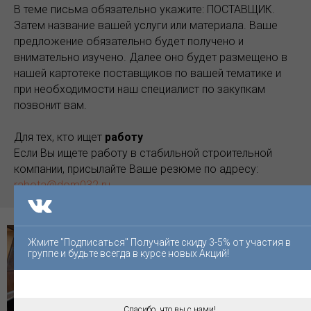
В теме письма обязательно укажите: ПОСТАВЩИК.
Затем название вашей услуги или материала. Ваше
предложение обязательно будет получено и
внимательно изучено. Далее оно будет размещено в
нашей картотеке поставщиков по вашей тематике и
при необходимости наш специалист по закупкам
позвонит вам.
Для тех, кто ищет
работу
Если Вы ищете работу в стабильной строительной
компании, присылайте Ваше резюме по адресу:
rabota@dom032.ru
Жмите "Подписаться" Получайте скиду 3-5% от участия в
группе и будьте всегда в курсе новых Акций!
Спасибо, что вы с нами!