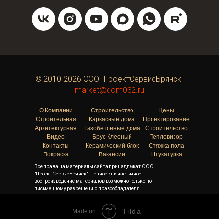
© 2010-2026 ООО "ПроектСервисБрянск"
market@dom032.ru
О Компании
Строительство
Цены
Строительная
Каркасные дома
Проектирование
Архитектурная
Газобетонные дома
Строительство
Видео
Брус Клееный
Тепловизор
Контакты
Керамический блок
Стяжка пола
Покраска
Вакансии
Штукатурка
Все права на материалы сайта принадлежат ООО
"ПроектСервисБрянск". Полное или частичное
воспроизведение материалов возможно только по
письменному разрешению правообладателя.
Tilda
Made on