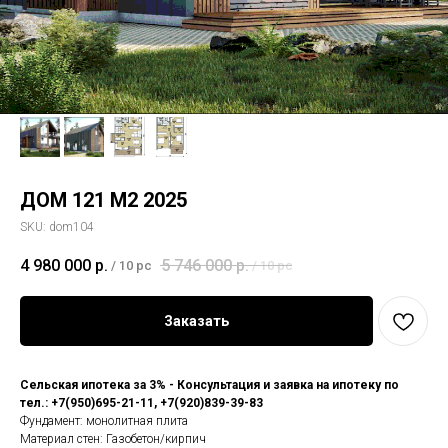
ДОМ 121 М2 2025
SKU:
dom104
4 980 000
р.
5 746 000
р.
/
10 pc
/
10 pc
Заказать
Сельская ипотека за 3% - Консультация и заявка на ипотеку по
тел.: +7(950)695-21-11, +7(920)839-39-83
Фундамент: монолитная плита
Материал стен: Газобетон/кирпич