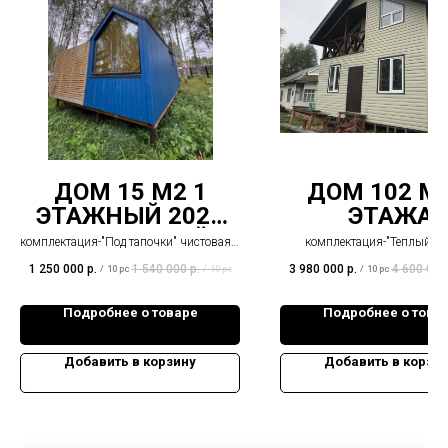
ДОМ 15 М2 1
ДОМ 102 М2
ЭТАЖНЫЙ 2025
ЭТАЖА
МОДУЛЬНЫЙ
комплектация-"Под тапочки" чистовая с
комплектация-"Теплый ко
множеством предметов бытовой
Сельская ипотека за 3%, 
техники.
5.3%
1 250 000
р.
1 540 000
р.
3 980 000
р.
4 600 000
/
10 pc
/
10 pc
/
10 pc
Сельская ипотека за 3%, семейная
5.3%
Подробнее о товаре
Подробнее о това
Добавить в корзину
Добавить в корзи